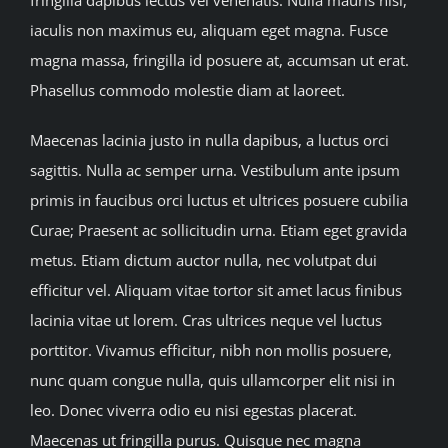
iaculis non maximus eu, aliquam eget magna. Fusce
BLOG
magna massa, fringilla id posuere at, accumsan ut erat.
Phasellus commodo molestie diam at laoreet.
JOIN A CLUB
Maecenas lacinia justo in nulla dapibus, a luctus orci
English
sagittis. Nulla ac semper urna. Vestibulum ante ipsum
primis in faucibus orci luctus et ultrices posuere cubilia
Curae; Praesent ac sollicitudin urna. Etiam eget gravida
metus. Etiam dictum auctor nulla, nec volutpat dui
efficitur vel. Aliquam vitae tortor sit amet lacus finibus
lacinia vitae ut lorem. Cras ultrices neque vel luctus
porttitor. Vivamus efficitur, nibh non mollis posuere,
nunc quam congue nulla, quis ullamcorper elit nisi in
leo. Donec viverra odio eu nisi egestas placerat.
Maecenas ut fringilla purus. Quisque nec magna