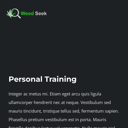
Skip
to
Toggl
content
Navig
HOME
View
ABOUT US
Larger
Image
Personal Training
CLUBS
Integer ac metus mi. Etiam eget arcu quis ligula
FAQ
ullamcorper hendrerit nec at neque. Vestibulum sed
mauris tincidunt, tristique tellus sed, fermentum sapien.
TESTIMONIALS
Phasellus pretium vestibulum est in porta. Mauris
fringilla dapibus lectus vel venenatis. Nulla mauris nisl,