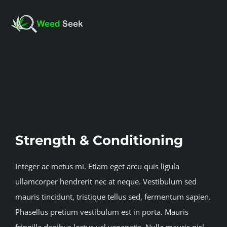
Skip
to
Toggl
content
Navig
HOME
View
ABOUT US
Larger
Image
Strength & Conditioning
CLUBS
Integer ac metus mi. Etiam eget arcu quis ligula
FAQ
ullamcorper hendrerit nec at neque. Vestibulum sed
mauris tincidunt, tristique tellus sed, fermentum sapien.
TESTIMONIALS
Phasellus pretium vestibulum est in porta. Mauris
fringilla dapibus lectus vel venenatis. Nulla mauris nisl,