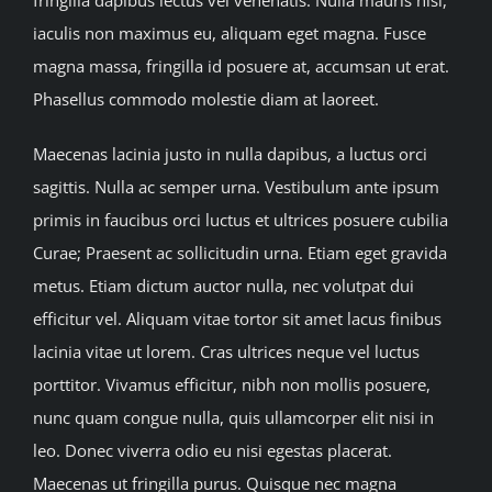
iaculis non maximus eu, aliquam eget magna. Fusce
BLOG
magna massa, fringilla id posuere at, accumsan ut erat.
Phasellus commodo molestie diam at laoreet.
JOIN A CLUB
Maecenas lacinia justo in nulla dapibus, a luctus orci
English
sagittis. Nulla ac semper urna. Vestibulum ante ipsum
primis in faucibus orci luctus et ultrices posuere cubilia
Curae; Praesent ac sollicitudin urna. Etiam eget gravida
metus. Etiam dictum auctor nulla, nec volutpat dui
efficitur vel. Aliquam vitae tortor sit amet lacus finibus
lacinia vitae ut lorem. Cras ultrices neque vel luctus
porttitor. Vivamus efficitur, nibh non mollis posuere,
nunc quam congue nulla, quis ullamcorper elit nisi in
leo. Donec viverra odio eu nisi egestas placerat.
Maecenas ut fringilla purus. Quisque nec magna