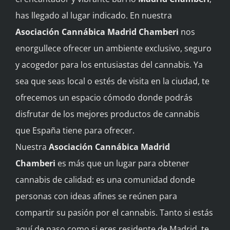
has llegado al lugar indicado. En nuestra
BLOG
Asociación Cannábica
Madrid Chamberi
nos
enorgullece ofrecer un ambiente exclusivo, seguro
CONTACTAR
y acogedor para los entusiastas del cannabis. Ya
sea que seas local o estés de visita en la ciudad, te
Español
ofrecemos un espacio cómodo donde podrás
disfrutar de los mejores productos de cannabis
que España tiene para ofrecer.
Nuestra
Asociación Cannábica
Madrid
Chamberi
es más que un lugar para obtener
cannabis de calidad: es una comunidad donde
personas con ideas afines se reúnen para
compartir su pasión por el cannabis. Tanto si estás
aquí de paso como si eres residente de Madrid, te