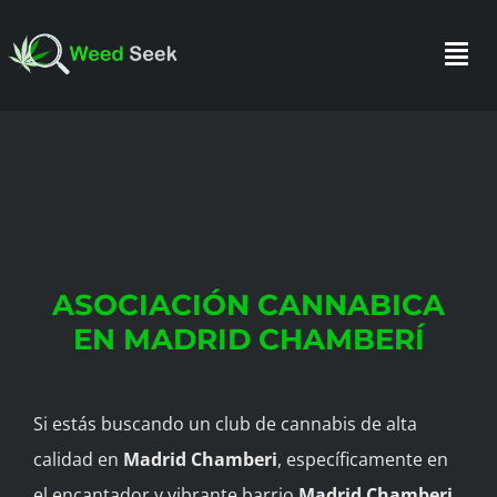
Skip
to
Togg
content
Navi
INICIO
SOBRE NOSOTROS
ASOCIACIÓN CANNABICA
HAZTE SOCIO
EN MADRID CHAMBERÍ
FAQ
Si estás buscando un club de cannabis de alta
calidad en
Madrid Chamberi
, específicamente en
TESTIMONIOS
el encantador y vibrante barrio
Madrid Chamberi
,