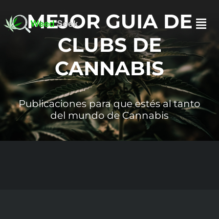
Skip
MEJOR GUIA DE
to
Togg
content
CLUBS DE
Navi
CANNABIS
INICIO
Publicaciones para que estés al tanto
SOBRE NOSOTROS
del mundo de Cannabis
HAZTE SOCIO
FAQ
TESTIMONIOS