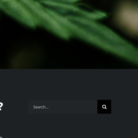
?
Search
for:
e