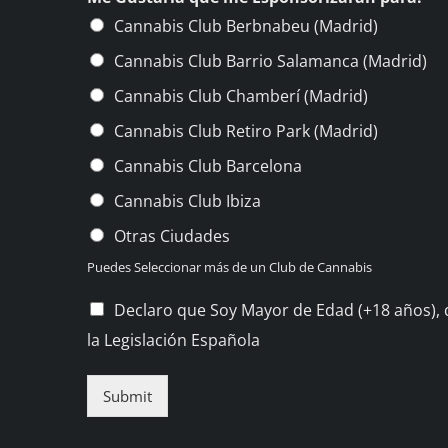
Cannabis Club Berbnabeu (Madrid)
Cannabis Club Barrio Salamanca (Madrid)
Cannabis Club Chamberí (Madrid)
Cannabis Club Retiro Park (Madrid)
Cannabis Club Barcelona
Cannabis Club Ibiza
Otras Ciudades
Puedes Seleccionar más de un Club de Cannabis
C
Declaro que Soy Mayor de Edad (+18 años),
h
la Legislación Española
e
c
k
Submit
b
o
x