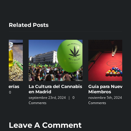
Related Posts
La Cultura del Cannabis
Guía para Nuevos
G
en Madrid
Miembros
M
septiembre 23rd, 2024
|
0
noviembre 5th, 2024
|
0
C
Comments
Comments
n
C
Leave A Comment