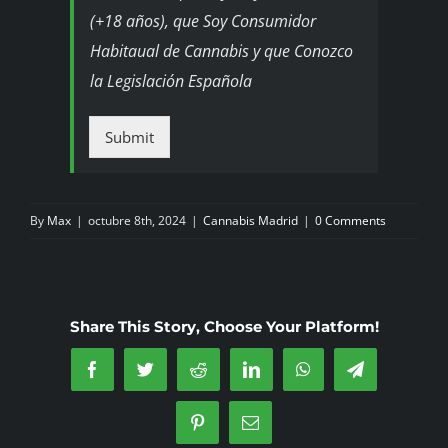
h
(+18 años), que Soy Consumidor
e
c
Habitaual de Cannabis y que Conozco
k
la Legislación Española
b
o
x
Submit
e
s
*
By
Max
|
octubre 8th, 2024
|
Cannabis Madrid
|
0 Comments
Share This Story, Choose Your Platform!
Facebook
Twitter
Reddit
LinkedIn
WhatsApp
Telegram
Pinterest
Email