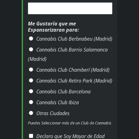
Me Gustaría que me
Esponsorizaran para:
Cannabis Club Berbnabeu (Madrid)
Cannabis Club Barrio Salamanca
(Madrid)
Cannabis Club Chamberí (Madrid)
Cannabis Club Retiro Park (Madrid)
Cannabis Club Barcelona
Cannabis Club Ibiza
Otras Ciudades
Puedes Seleccionar más de un Club de Cannabis
C
Declaro que Soy Mayor de Edad