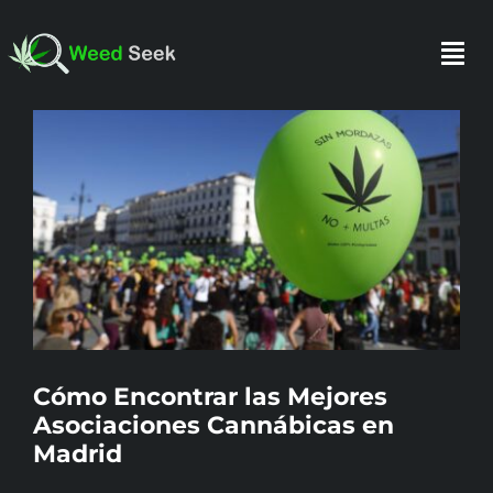
Skip
to
Togg
content
Navi
View
Larger
INICIO
Image
SOBRE NOSOTROS
HAZTE SOCIO
FAQ
Cómo Encontrar las Mejores
Asociaciones Cannábicas en
Madrid
TESTIMONIOS