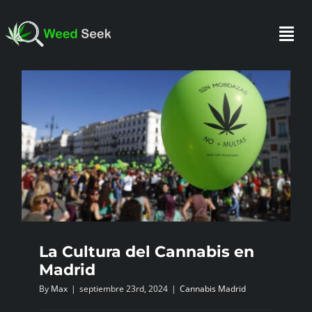
Skip
to
Togg
content
Navi
INICIO
SOBRE NOSOTROS
HAZTE SOCIO
FAQ
La Cultura del Cannabis en
Madrid
TESTIMONIOS
By
Max
|
septiembre 23rd, 2024
|
Cannabis Madrid