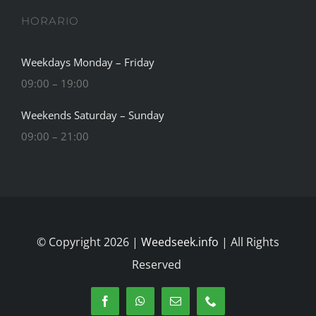
Asociacion Cannabica en
Madrid Madrid Social Club
en Chamberí
By
Max
|
septiembre 3rd, 2024
|
Cannabis Espagna
,
Cannabis Europa
,
Cannabis Madrid
,
Cannabis News
,
Cannabis Social Clubs
,
Club Review
,
Lifestyle
Descubre Weed Club Chamberí: Un Espacio
Social y Seguro para Entusiastas del Cannabis en
Madrid ¿Buscas un lugar acogedor, y privado,
para disfrutar del cannabis [...]
Read More
0