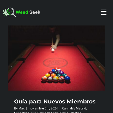
Skip
to
Togg
content
Navi
INICIO
SOBRE NOSOTROS
HAZTE SOCIO
FAQ
Guía para Nuevos Miembros
TESTIMONIOS
By
Max
|
noviembre 5th, 2024
|
Cannabis Madrid
,
Cannabis News
,
Cannabis Social Clubs
,
Lifestyle