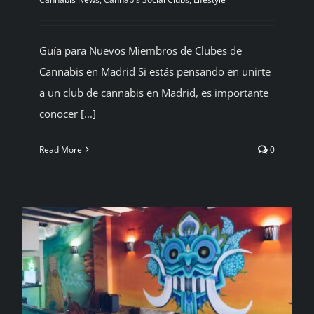
BLOG
Guía para Nuevos Miembros de Clubes de
CONTACTAR
Cannabis en Madrid Si estás pensando en unirte
a un club de cannabis en Madrid, es importante
conocer [...]
Español
Read More
0