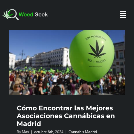
Skip
to
Togg
content
Navi
INICIO
SOBRE NOSOTROS
HAZTE SOCIO
FAQ
Cómo Encontrar las Mejores
Asociaciones Cannábicas en
Madrid
TESTIMONIOS
By
Max
|
octubre 8th, 2024
|
Cannabis Madrid