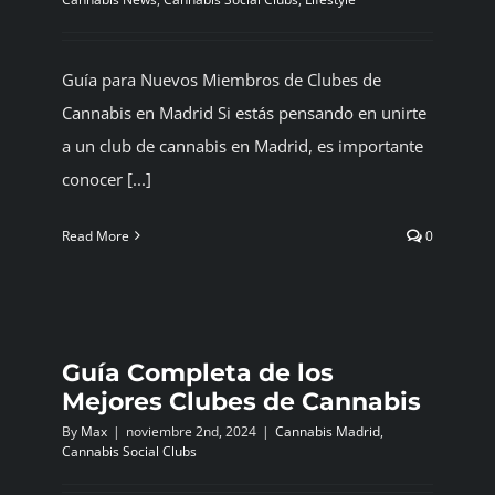
BLOG
Guía para Nuevos Miembros de Clubes de
CONTACTAR
Cannabis en Madrid Si estás pensando en unirte
a un club de cannabis en Madrid, es importante
conocer [...]
Español
Read More
0
Guía Completa de los
Mejores Clubes de Cannabis
By
Max
|
noviembre 2nd, 2024
|
Cannabis Madrid
,
Cannabis Social Clubs