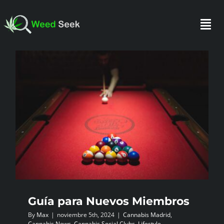
Skip
to
Togg
content
Navi
INICIO
SOBRE NOSOTROS
HAZTE SOCIO
FAQ
Guía para Nuevos Miembros
TESTIMONIOS
By
Max
|
noviembre 5th, 2024
|
Cannabis Madrid
,
Cannabis News
,
Cannabis Social Clubs
,
Lifestyle