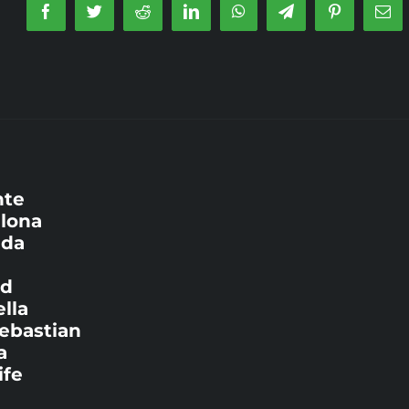
Facebook
Twitter
Reddit
LinkedIn
WhatsApp
Telegram
Pinterest
Ema
nte
elona
ada
id
lla
Sebastian
a
ife