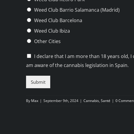
Weed Club Barrio Salamanca (Madrid)
Weed Club Barcelona
Weed Club Ibiza
Other Cities
C
I declare that I am more than 18 years old, I 
h
am aware of the cannabis legislation in Spain.
e
c
k
Submit
b
o
x
By
Max
|
September 9th, 2024
|
Cannabis
,
Santé
|
0 Commen
e
s
*