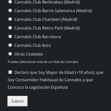
Cannabis Club Berbnabeu (Madrid)
Cannabis Club Barrio Salamanca (Madrid)
Cannabis Club Chamberí (Madrid)
Cannabis Club Retiro Park (Madrid)
Cannabis Club Barcelona
Cannabis Club Ibiza
Otras Ciudades
Puedes Seleccionar más de un Club de Cannabis
C
Declaro que Soy Mayor de Edad (+18 años), que
h
Soy Consumidor Habitaual de Cannabis y que
e
c
Conozco la Legislación Española
k
b
o
Submit
x
e