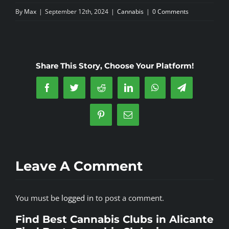
s
By
Max
|
September 12th, 2024
|
Cannabis
|
0 Comments
*
Share This Story, Choose Your Platform!
Facebook
Twitter
Reddit
LinkedIn
WhatsApp
Telegram
Pinterest
Email
Leave A Comment
You must be
logged in
to post a comment.
Find Best Cannabis Clubs in Alicante